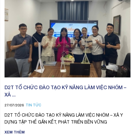
D2T TỔ CHỨC ĐÀO TẠO KỸ NĂNG LÀM VIỆC NHÓM –
XÂ ...
TIN TỨC
27/07/2026
D2T TỔ CHỨC ĐÀO TẠO KỸ NĂNG LÀM VIỆC NHÓM – XÂ Y
DỰNG TẬP THỂ GẮN KẾT, PHÁT TRIỂN BỀN VỮNG
XEM THÊM