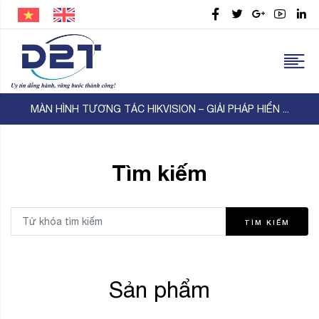
WORKSHOP D2T – TP-Link – Thiên Lam | KẾT NỐI ...
Tìm kiếm
TÌM KIẾM
Sản phẩm