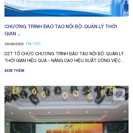
CHƯƠNG TRÌNH ĐÀO TẠO NỘI BỘ: QUẢN LÝ THỜI
GIAN ...
TIN TỨC
26/06/2026
D2T TỔ CHỨC CHƯƠNG TRÌNH ĐÀO TẠO NỘI BỘ: QUẢN LÝ
THỜI GIAN HIỆU QUẢ – NÂNG CAO HIỆU SUẤT CÔNG VIỆC ...
XEM THÊM