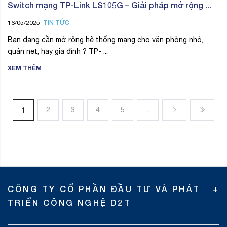
Switch mạng TP-Link LS105G – Giải pháp mở rộng ...
TIN TỨC
16/05/2025
Bạn đang cần mở rộng hệ thống mạng cho văn phòng nhỏ,
quán net, hay gia đình ? TP- ...
XEM THÊM
1
2
3
4
5
...
CÔNG TY CỔ PHẦN ĐẦU TƯ VÀ PHÁT
TRIỂN CÔNG NGHỆ D2T