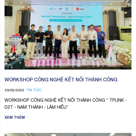
WORKSHOP CÔNG NGHỆ KẾT NỐI THÀNH CÔNG
TIN TỨC
29/05/2026
WORKSHOP CÔNG NGHỆ KẾT NỐI THÀNH CÔNG “ TPLINK -
D2T - NAM THÀNH - LÂM HIẾU”
XEM THÊM