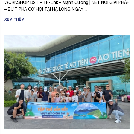
WORKSHOP D2T – TP-Link – Mạnh Cường | KẾT NỐI GIẢI PHÁP
– BỨT PHÁ CƠ HỘI TẠI HẠ LONG NGÀY ...
XEM THÊM