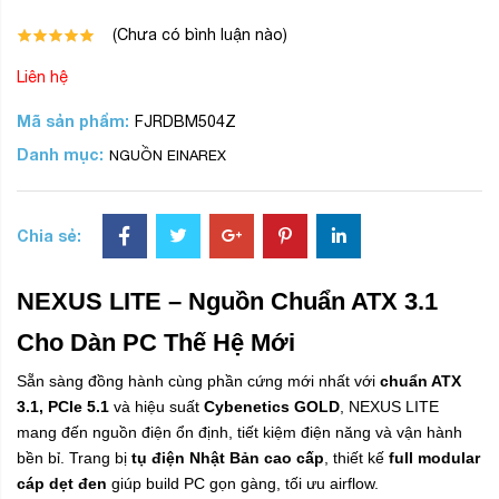
(Chưa có bình luận nào)
Liên hệ
Mã sản phẩm:
FJRDBM504Z
Danh mục:
NGUỒN EINAREX
Chia sẻ:
NEXUS LITE – Nguồn Chuẩn ATX 3.1
Cho Dàn PC Thế Hệ Mới
Sẵn sàng đồng hành cùng phần cứng mới nhất với
chuẩn ATX
3.1, PCIe 5.1
và hiệu suất
Cybenetics GOLD
, NEXUS LITE
mang đến nguồn điện ổn định, tiết kiệm điện năng và vận hành
bền bỉ. Trang bị
tụ điện Nhật Bản cao cấp
, thiết kế
full modular
cáp dẹt đen
giúp build PC gọn gàng, tối ưu airflow.