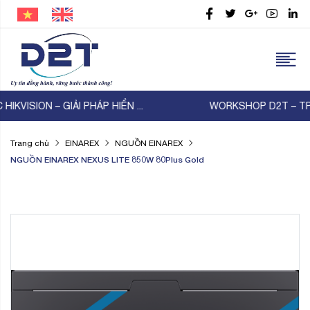
WORKSHOP D2T – TP-Link – Thiên Lam | KẾT NỐI ...
Trang chủ
EINAREX
NGUỒN EINAREX
NGUỒN EINAREX NEXUS LITE 850W 80Plus Gold