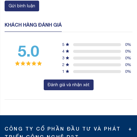
Gửi bình luận
KHÁCH HÀNG ĐÁNH GIÁ
5.0
5
0
%
4
0
%
3
0
%
2
0
%
1
0
%
Đánh giá và nhận xét
CÔNG TY CỔ PHẦN ĐẦU TƯ VÀ PHÁT
TRIỂN CÔNG NGHỆ D2T