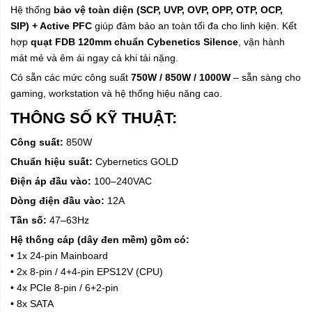
Hệ thống
bảo vệ toàn diện (SCP, UVP, OVP, OPP, OTP, OCP,
SIP) + Active PFC
giúp đảm bảo an toàn tối đa cho linh kiện. Kết
hợp
quạt FDB 120mm chuẩn Cybenetics Silence
, vận hành
mát mẻ và êm ái ngay cả khi tải nặng.
Có sẵn các mức công suất
750W / 850W / 1000W
– sẵn sàng cho
gaming, workstation và hệ thống hiệu năng cao.
THÔNG SỐ KỸ THUẬT:
Công suất:
850W
Chuẩn hiệu suất:
Cybernetics GOLD
Điện áp đầu vào:
100–240VAC
Dòng điện đầu vào:
12A
Tần số:
47–63Hz
Hệ thống cáp (dây đen mềm) gồm có:
• 1x 24-pin Mainboard
• 2x 8-pin / 4+4-pin EPS12V (CPU)
• 4x PCIe 8-pin / 6+2-pin
• 8x SATA