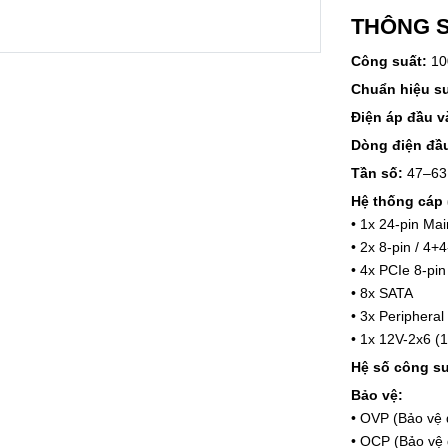
THÔNG S
Công suất:
1
Chuẩn hiệu s
Điện áp đầu v
Dòng điện đầ
Tần số:
47–63
Hệ thống cáp
• 1x 24-pin Ma
• 2x 8-pin / 4
• 4x PCIe 8-pin
• 8x SATA
• 3x Peripheral
• 1x 12V-2x6 (
Hệ số công su
Bảo vệ:
• OVP (Bảo vệ 
• OCP (Bảo vệ