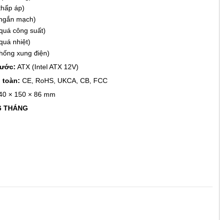
thấp áp)
 ngắn mạch)
quá công suất)
quá nhiệt)
chống xung điện)
hước:
ATX (Intel ATX 12V)
 toàn:
CE, RoHS, UKCA, CB, FCC
40 × 150 × 86 mm
6 THÁNG