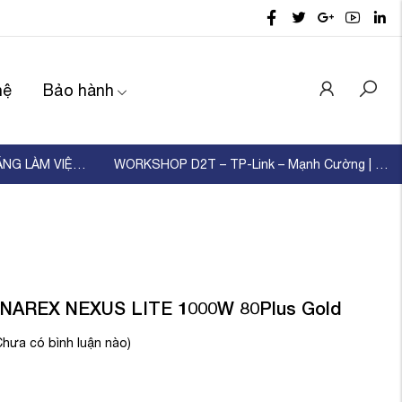
hệ
Bảo hành
D2T TỔ CHỨC ĐÀO TẠO KỸ NĂNG LÀM VIỆC NHÓM – XÂ ...
WORKSHOP D2T – TP-Link – Mạnh Cường | KẾT NỐI ...
NAREX NEXUS LITE 1000W 80Plus Gold
Chưa có bình luận nào)