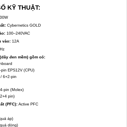
Ố KỸ THUẬT:
000W
uất:
Cybernetics GOLD
ào:
100–240VAC
u vào:
12A
Hz
 (dây đen mềm) gồm có:
inboard
+4-pin EPS12V (CPU)
 / 6+2-pin
 4-pin (Molex)
12+4 pin)
ất (PFC):
Active PFC
quá áp)
 quá dòng)