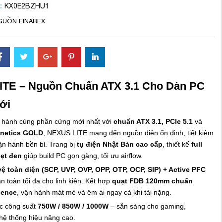
:
KX0E2BZHU1
GUỒN EINAREX
TE – Nguồn Chuẩn ATX 3.1 Cho Dàn PC
ới
 hành cùng phần cứng mới nhất với
chuẩn ATX 3.1, PCIe 5.1
và
netics GOLD
, NEXUS LITE mang đến nguồn điện ổn định, tiết kiệm
ận hành bền bỉ. Trang bị
tụ điện Nhật Bản cao cấp
, thiết kế
full
ẹt đen
giúp build PC gọn gàng, tối ưu airflow.
ệ toàn diện (SCP, UVP, OVP, OPP, OTP, OCP, SIP) + Active PFC
 toàn tối đa cho linh kiện. Kết hợp
quạt FDB 120mm chuẩn
lence
, vận hành mát mẻ và êm ái ngay cả khi tải nặng.
c công suất
750W / 850W / 1000W
– sẵn sàng cho gaming,
 hệ thống hiệu năng cao.