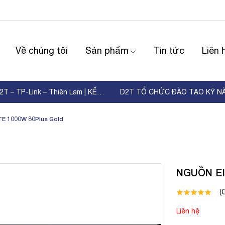
Về chúng tôi
Sản phẩm
Tin tức
Liên 
WORKSHOP D2T – TP-Link – Thiên Lam | KẾT NỐI ...
E 1000W 80Plus Gold
NGUỒN EI
(
Liên hệ