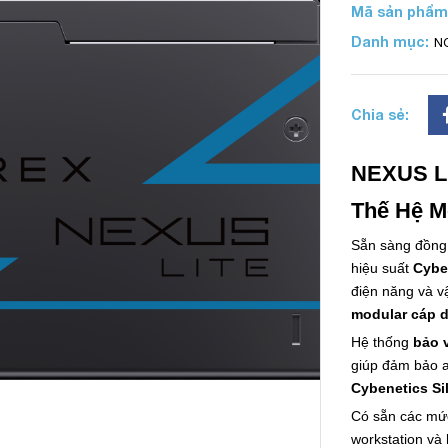
Mã sản phẩm
Danh mục:
N
Chia sẻ:
NEXUS LI
Thế Hệ M
Sẵn sàng đồng
hiệu suất
Cybe
điện năng và v
modular cáp d
Hệ thống
bảo v
giúp đảm bảo an
Cybenetics Si
Có sẵn các mứ
workstation và