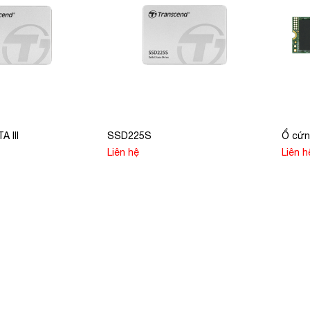
 III
SSD225S
Ổ cứn
Liên hệ
Liên h