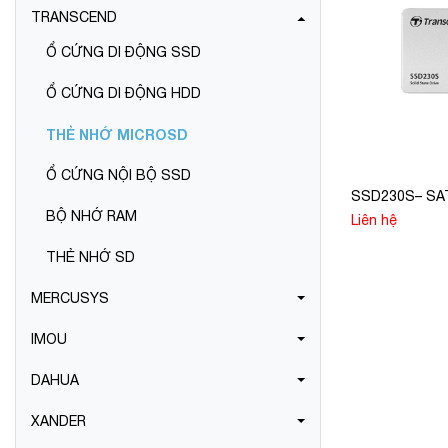
TRANSCEND
Ổ CỨNG DI ĐỘNG SSD
Ổ CỨNG DI ĐỘNG HDD
THẺ NHỚ MICROSD
Ổ CỨNG NỘI BỘ SSD
SSD230S– SATA
BỘ NHỚ RAM
Liên hệ
THẺ NHỚ SD
MERCUSYS
IMOU
DAHUA
XANDER