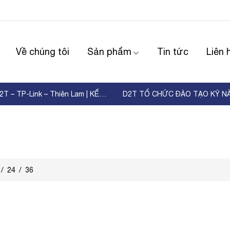
Về chúng tôi
Sản phẩm
Tin tức
Liên 
WORKSHOP D2T – TP-Link – Thiên Lam | KẾT NỐI ...
/
24
/
36