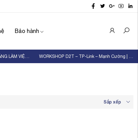
hệ
Bảo hành
D2T TỔ CHỨC ĐÀO TẠO KỸ NĂNG LÀM VIỆC NHÓM – XÂ ...
WORKSHOP D2T – TP-Link – Mạnh Cường | KẾT NỐI ...
Sắp xếp