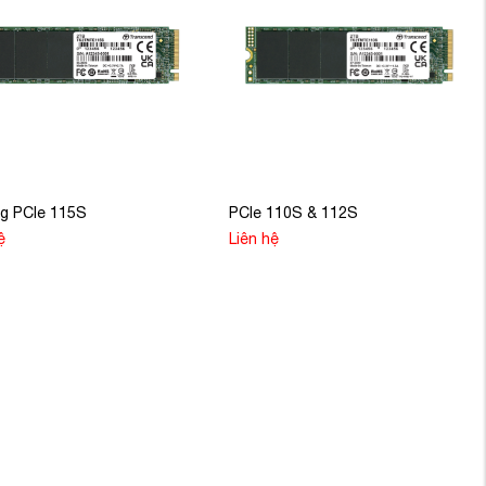
g PCIe 115S
PCIe 110S & 112S
ệ
Liên hệ