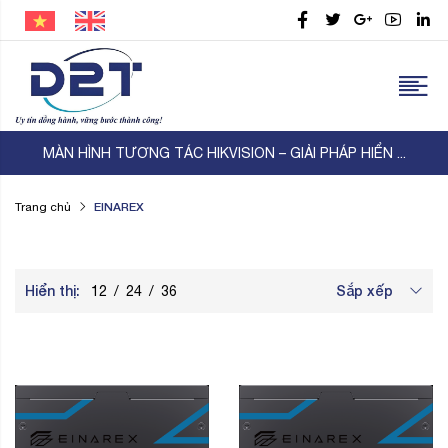
MÀN HÌNH TƯƠNG TÁC HIKVISION – GIẢI PHÁP HIỂN ...
EINAREX
Trang chủ
Hiển thị:
Sắp xếp
12
/
24
/
36