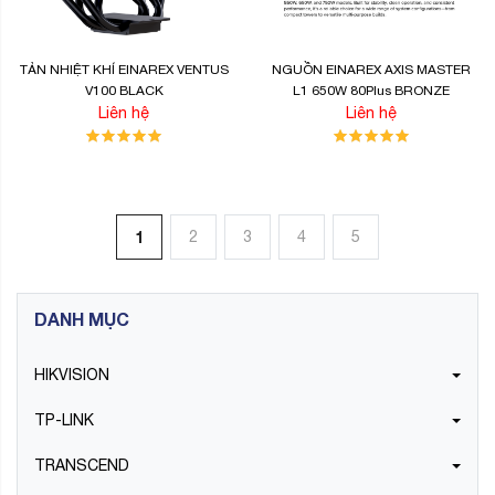
TẢN NHIỆT KHÍ EINAREX VENTUS
NGUỒN EINAREX AXIS MASTER
V100 BLACK
L1 650W 80Plus BRONZE
Liên hệ
Liên hệ
1
2
3
4
5
DANH MỤC
HIKVISION
TP-LINK
TRANSCEND