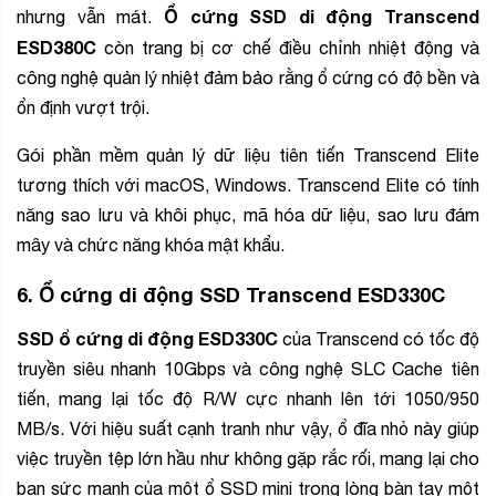
Ổ cứng SSD di động Transcend
nhưng vẫn mát.
ESD380C
còn trang bị cơ chế điều chỉnh nhiệt động và
công nghệ quản lý nhiệt đảm bảo rằng ổ cứng có độ bền và
ổn định vượt trội.
Gói phần mềm quản lý dữ liệu tiên tiến Transcend Elite
tương thích với macOS, Windows. Transcend Elite có tính
năng sao lưu và khôi phục, mã hóa dữ liệu, sao lưu đám
mây và chức năng khóa mật khẩu.
6.
Ổ cứng di động SSD Transcend ESD330C
SSD ổ cứng di động ESD330C
của Transcend có tốc độ
truyền siêu nhanh 10Gbps và công nghệ SLC Cache tiên
tiến, mang lại tốc độ R/W cực nhanh lên tới 1050/950
MB/s. Với hiệu suất cạnh tranh như vậy, ổ đĩa nhỏ này giúp
việc truyền tệp lớn hầu như không gặp rắc rối, mang lại cho
bạn sức mạnh của một ổ SSD mini trong lòng bàn tay một