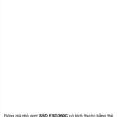
SSD ESD360C
Đóng gói nhỏ gọn!
có kích thước bằng thẻ