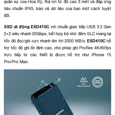
quân sự của Hoa Kỳ, thả rơi từ độ cao 3 mét và đáp ứng
tiêu chuẩn IPX5, bảo vệ dữ liệu của bạn một cách tuyệt
đối.
SSD di động ESD410C
với chuẩn giao tiếp USB 3.2 Gen
2×2 siêu nhanh 20Gbps, kết hợp bộ nhớ đêm SLC mang lại
ESD410C
tốc độ đọc/ghi cực nhanh lên tới 2000 MB/s.
hỗ
trợ tốc độ ghi ổn định cao, cho phép ghi ProRes 4K/60fps
trực tiếp từ các thiết bị được hỗ trợ như iPhone 15
Pro/Pro Max.