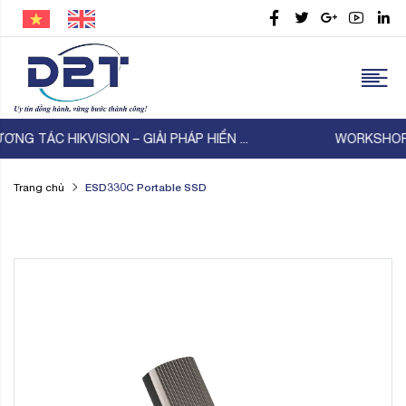
WORKSHOP D2T – TP-Link – Thiên Lam | KẾT NỐI ...
ESD330C Portable SSD
Trang chủ