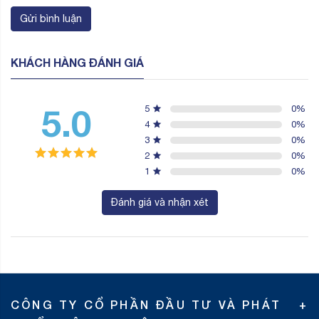
Gửi bình luận
KHÁCH HÀNG ĐÁNH GIÁ
5.0
5
0
%
4
0
%
3
0
%
2
0
%
1
0
%
Đánh giá và nhận xét
CÔNG TY CỔ PHẦN ĐẦU TƯ VÀ PHÁT