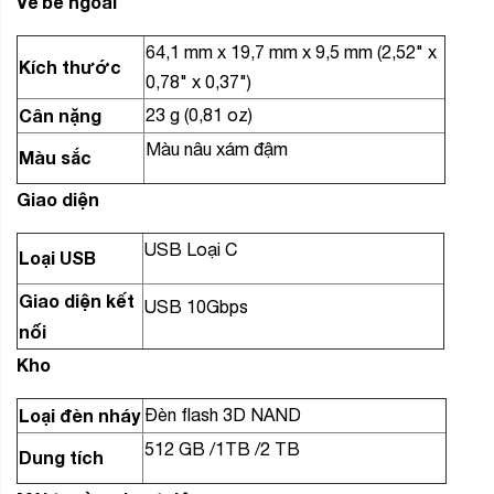
Vẻ bề ngoài
64,1 mm x 19,7 mm x 9,5 mm (2,52" x
Kích thước
0,78" x 0,37")
Cân nặng
23 g (0,81 oz)
Màu nâu xám đậm
Màu sắc
Giao diện
USB Loại C
Loại USB
Giao diện kết
USB 10Gbps
nối
Kho
Loại đèn nháy
Đèn flash 3D NAND
512 GB
/
1TB
/
2 TB
Dung tích