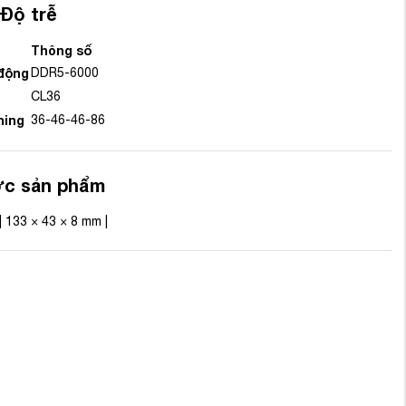
Độ trễ
Thông số
động
DDR5-6000
CL36
ming
36-46-46-86
ớc sản phẩm
| 133 × 43 × 8 mm |