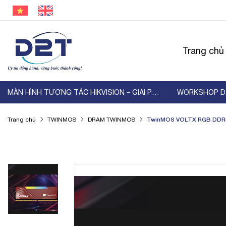
Trang chủ
MÀN HÌNH TƯƠNG TÁC HIKVISION – GIẢI PHÁP HIỂN ...
TwinMOS VOLTX RGB DDR
Trang chủ
TWINMOS
DRAM TWINMOS