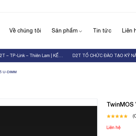
Về chúng tôi
Sản phẩm
Tin tức
Liên 
WORKSHOP D2T – TP-Link – Thiên Lam | KẾT NỐI ...
5 U-DIMM
TwinMOS
(
Liên hệ