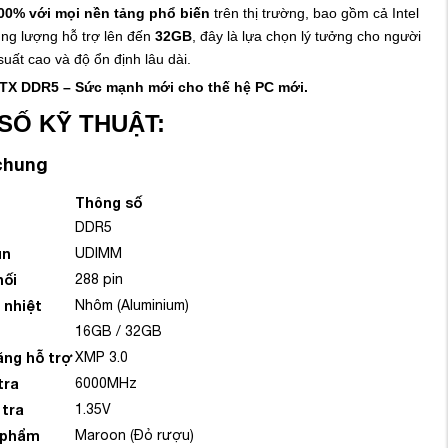
00% với mọi nền tảng phổ biến
trên thị trường, bao gồm cả Intel
ng lượng hỗ trợ lên đến
32GB
, đây là lựa chọn lý tưởng cho người
uất cao và độ ổn định lâu dài.
X DDR5 – Sức mạnh mới cho thế hệ PC mới.
SỐ KỸ THUẬT:
chung
Thông số
DDR5
un
UDIMM
nối
288 pin
 nhiệt
Nhôm (Aluminium)
16GB / 32GB
ăng hỗ trợ
XMP 3.0
tra
6000MHz
 tra
1.35V
 phẩm
Maroon (Đỏ rượu)