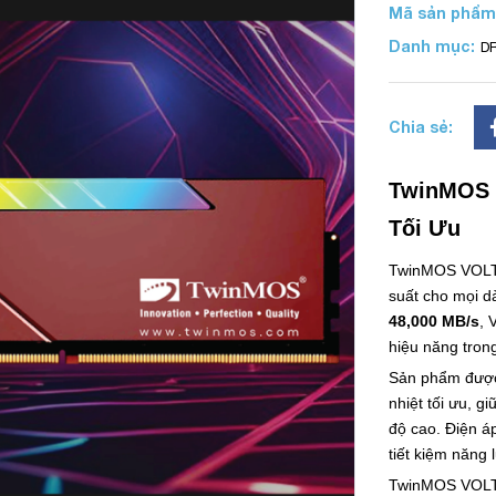
Mã sản phẩm
Danh mục:
D
Chia sẻ:
TwinMOS 
Tối Ưu
TwinMOS VOLTX
suất cho mọi d
48,000 MB/s
, 
hiệu năng tron
Sản phẩm được
nhiệt tối ưu, g
độ cao. Điện á
tiết kiệm năng
TwinMOS VOL