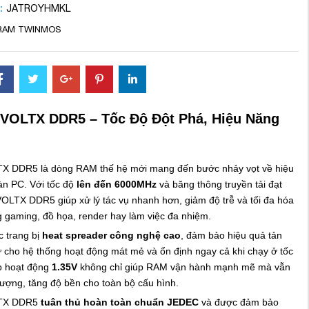
:
JATROYHMKL
RAM TWINMOS
VOLTX DDR5 – Tốc Độ Đột Phá, Hiệu Năng
 DDR5 là dòng RAM thế hệ mới mang đến bước nhảy vọt về hiệu
àn PC. Với tốc độ
lên đến 6000MHz
và băng thông truyền tải đạt
VOLTX DDR5 giúp xử lý tác vụ nhanh hơn, giảm độ trễ và tối đa hóa
g gaming, đồ họa, render hay làm việc đa nhiệm.
 trang bị
heat spreader công nghệ cao
, đảm bảo hiệu quả tản
iữ cho hệ thống hoạt động mát mẻ và ổn định ngay cả khi chạy ở tốc
p hoạt động
1.35V
không chỉ giúp RAM vận hành mạnh mẽ mà vẫn
 lượng, tăng độ bền cho toàn bộ cấu hình.
TX DDR5
tuân thủ hoàn toàn chuẩn JEDEC
và được đảm bảo