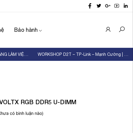
hệ
Bảo hành
D2T TỔ CHỨC ĐÀO TẠO KỸ NĂNG LÀM VIỆC NHÓM – XÂ ...
WORKSHOP D2T – TP-Link – Mạnh Cường | KẾT NỐI ...
 VOLTX RGB DDR5 U-DIMM
Chưa có bình luận nào)