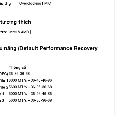
êu thụ
Overclocking PMIC
 tương thích
 trợ
| Intel & AMD |
u năng (Default Performance Recovery
Thông số
DEC)
36-36-36-68
ile 1
6000 MT/s – 36-46-46-86
ile 2
5600 MT/s – 36-36-36-68
e 1
6000 MT/s – 36-46-46-86
e 2
5600 MT/s – 36-36-36-68