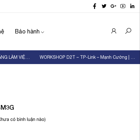
hệ
Bảo hành
D2T TỔ CHỨC ĐÀO TẠO KỸ NĂNG LÀM VIỆC NHÓM – XÂ ...
WORKSHOP D2T – TP-Link – Mạnh Cường | KẾT NỐI ...
5M3G
Chưa có bình luận nào)