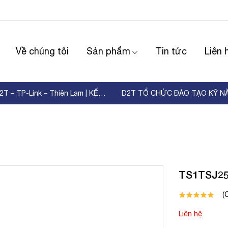
Về chúng tôi
Sản phẩm
Tin tức
Liên 
WORKSHOP D2T – TP-Link – Thiên Lam | KẾT NỐI ...
TS1TSJ2
(
Liên hệ