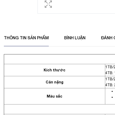
THÔNG TIN SẢN PHẨM
BÌNH LUẬN
ĐÁNH 
1TB/2
Kích thước
4TB: 
1TB/2
Cân nặng
4TB: 
Màu sắc