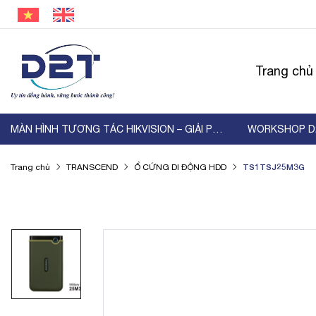
Trang chủ
MÀN HÌNH TƯƠNG TÁC HIKVISION – GIẢI PHÁP HIỂN ...
TS1TSJ25M3G
Trang chủ
TRANSCEND
Ổ CỨNG DI ĐỘNG HDD