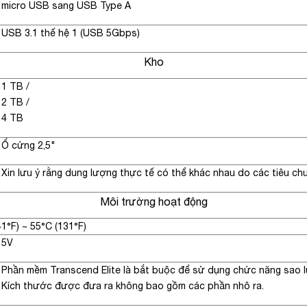
micro USB sang USB Type A
USB 3.1 thế hệ 1 (USB 5Gbps)
Kho
1 TB
/
2 TB
/
4 TB
Ổ cứng 2,5"
Xin lưu ý rằng dung lượng thực tế có thể khác nhau do các tiêu ch
Môi trường hoạt động
41°F) ~ 55°C (131°F)
5V
Phần mềm Transcend Elite là bắt buộc để sử dụng chức năng sao 
Kích thước được đưa ra không bao gồm các phần nhô ra.