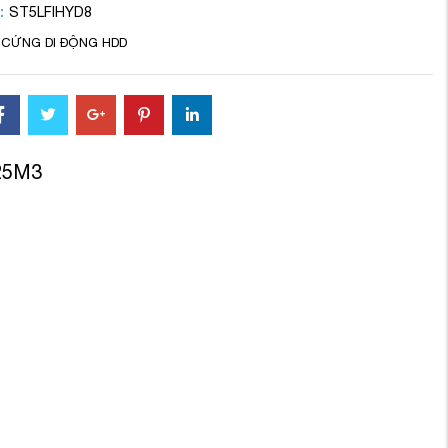
:
ST5LFIHYD8
 CỨNG DI ĐỘNG HDD
25M3