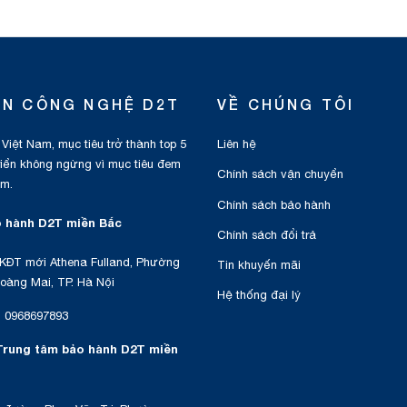
ỂN CÔNG NGHỆ D2T
VỀ CHÚNG TÔI
 Việt Nam, mục tiêu trở thành top 5
Liên hệ
triển không ngừng vì mục tiêu đem
Chính sách vận chuyển
am.
Chính sách bảo hành
 hành D2T miền Bắc
Chính sách đổi trả
KĐT mới Athena Fulland, Phường
Tin khuyến mãi
oàng Mai, TP. Hà Nội
Hệ thống đại lý
:
0968697893
Trung tâm bảo hành D2T miền