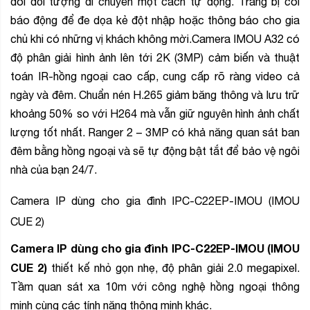
dõi đối tượng di chuyển một cách tự động. Trang bị còi
báo động để đe dọa kẻ đột nhập hoặc thông báo cho gia
chủ khi có những vị khách không mời.Camera IMOU A32 có
độ phân giải hình ảnh lên tới 2K (3MP) cảm biến và thuật
toán IR-hồng ngoại cao cấp, cung cấp rõ ràng video cả
ngày và đêm. Chuẩn nén H.265 giảm băng thông và lưu trữ
khoảng 50% so với H264 mà vẫn giữ nguyên hình ảnh chất
lượng tốt nhất. Ranger 2 – 3MP có khả năng quan sát ban
đêm bằng hồng ngoại và sẽ tự động bật tắt để bảo vệ ngôi
nhà của bạn 24/7.
Camera IP dùng cho gia đình IPC-C22EP-IMOU (IMOU
CUE 2)
Camera IP dùng cho gia đình IPC-C22EP-IMOU (IMOU
CUE 2)
thiết kế nhỏ gọn nhẹ, độ phân giải 2.0 megapixel.
Tầm quan sát xa 10m với công nghệ hồng ngoại thông
minh cùng các tính năng thông minh khác.