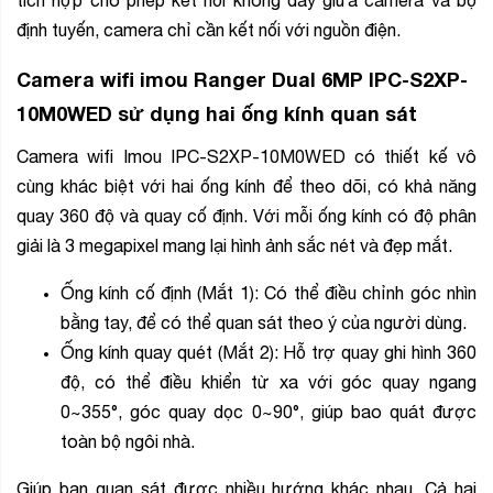
tích hợp cho phép kết nối không dây giữa camera và bộ
định tuyến, camera chỉ cần kết nối với nguồn điện.
Camera wifi imou Ranger Dual 6MP IPC-S2XP-
10M0WED sử dụng hai ống kính quan sát
Camera wifi Imou IPC-S2XP-10M0WED có thiết kế vô
cùng khác biệt với hai ống kính để theo dõi, có khả năng
quay 360 độ và quay cố định. Với mỗi ống kính có độ phân
giải là 3 megapixel mang lại hình ảnh sắc nét và đẹp mắt.
Ống kính cố định (Mắt 1): Có thể điều chỉnh góc nhìn
bằng tay, để có thể quan sát theo ý của người dùng.
Ống kính quay quét (Mắt 2): Hỗ trợ quay ghi hình 360
độ, có thể điều khiển từ xa với góc quay ngang
0~355°, góc quay dọc 0~90°, giúp bao quát được
toàn bộ ngôi nhà.
Giúp bạn quan sát được nhiều hướng khác nhau. Cả hai