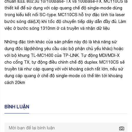
chuẩn IEEE 802.3u 10/100Base-TX và 100Base-FX. MC110CS là
thiết kế để sử dụng với cáp quang chế độ single-mode dùng
trong kiểu kết nối SC-type. MC110CS hỗ trợ đặc tính tia laser
bước sóng dài(LX) khi tốc độ chuyển tiếp dây dẫn đầy đủ. Làm
việc ở bước sóng 1310nm ở cả truyền và nhận dữ liệu
Những đặc tính khác của sản phẩm này đó là khả năng sử
dụng độc lập(không yêu cầu các bộ phận chủ yếu khác) hoặc
với bộ khung TL-MC1400 của TP-LINK. Tự động MDI/MDI-X
cho cổng TX, tự động điều chỉnh chế độ duplex. MC110CS sẽ
truyền tải như cáp quang với với khoảng cách rất lớn, nếu sử
dụng cáp quang ở chế độ single-mode có thể lên tới khoảng
cách 20km
BÌNH LUẬN