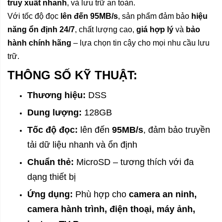
truy xuất nhanh
, và lưu trữ an toàn.
Với tốc độ đọc
lên đến 95MB/s
, sản phẩm đảm bảo
hiệu
năng ổn định 24/7
, chất lượng cao,
giá hợp lý
và
bảo
hành chính hãng
– lựa chọn tin cậy cho mọi nhu cầu lưu
trữ.
THÔNG SỐ KỸ THUẬT:
Thương hiệu:
DSS
Dung lượng:
128GB
Tốc độ đọc:
lên đến
95MB/s
, đảm bảo truyền
tải dữ liệu nhanh và ổn định
Chuẩn thẻ:
MicroSD – tương thích với đa
dạng thiết bị
Ứng dụng:
Phù hợp cho
camera an ninh,
camera hành trình, điện thoại, máy ảnh,