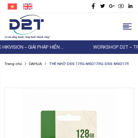
WORKSHOP D2T – TP-Link – Thiên Lam | KẾT NỐI ...
THẺ NHỚ DSS 128G MSD128G-DSS-MSD128
Trang chủ
DAHUA