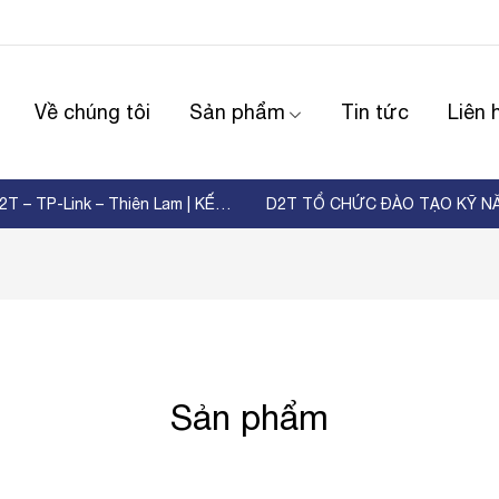
Về chúng tôi
Sản phẩm
Tin tức
Liên 
WORKSHOP D2T – TP-Link – Thiên Lam | KẾT NỐI ...
Sản phẩm