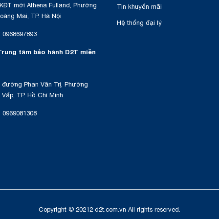
KĐT mới Athena Fulland, Phường
Tin khuyến mãi
oàng Mai, TP. Hà Nội
Hệ thống đại lý
:
0968697893
Trung tâm bảo hành D2T miền
 đường Phan Văn Trị, Phường
Vấp, TP. Hồ Chí Minh
:
0969081308
Copyright © 20212 d2t.com.vn All rights reserved.