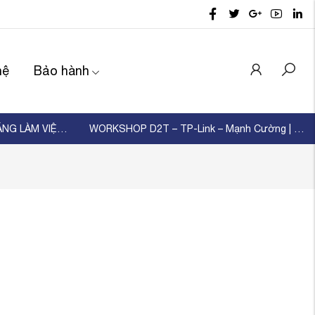
hệ
Bảo hành
D2T TỔ CHỨC ĐÀO TẠO KỸ NĂNG LÀM VIỆC NHÓM – XÂ ...
WORKSHOP D2T – TP-Link – Mạnh Cường | KẾT NỐI ...