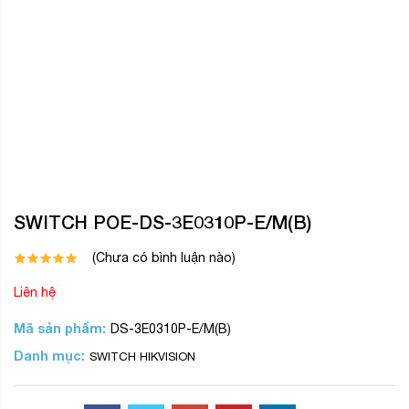
Liên hệ
Mã sản phẩm:
DS-3E0310P-E/M(B)
Danh mục:
SWITCH HIKVISION
Chia sẻ:
DS-3E0310P-E/M(B)
Switch mạng 8 cổng PoE, 2 cổng uplink 10/100/1000 Mbps
THÔNG TIN SẢN PHẨM
BÌNH LUẬN
ĐÁNH GIÁ
DS-3E0310P-E/M(B)
Switch mạng 8 cổng PoE, 2 cổng uplink 10/100/1000 Mbps
•Tự tương thích chuẩn IEEE 802.3af/at