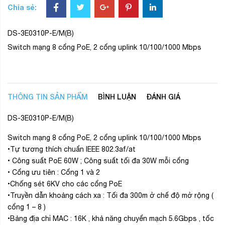
• Công suất PoE 60W ; Công suất tối đa 30W mỗi cổng
• Cổng ưu tiên : Cổng 1 và 2
•Chống sét 6KV cho các cổng PoE
•Truyền dẫn khoảng cách xa : Tối đa 300m ở chế độ mở rộng (
cổng 1 – 8 )
•Bảng địa chỉ MAC : 16K , khả năng chuyển mạch 5.6Gbps , tốc
độ chuyển tiếp gói tin : 4.1664Mpps
•Vỏ kim loại, thiết kế ko quạt
•Nguồn 48VDC
Bảo hành 24 tháng
BÌNH LUẬN