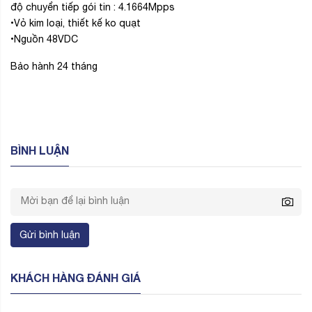
Gửi bình luận
KHÁCH HÀNG ĐÁNH GIÁ
5.0
5
0
%
4
0
%
3
0
%
2
0
%
1
0
%
Đánh giá và nhận xét
CÔNG TY CỔ PHẦN ĐẦU TƯ VÀ PHÁT