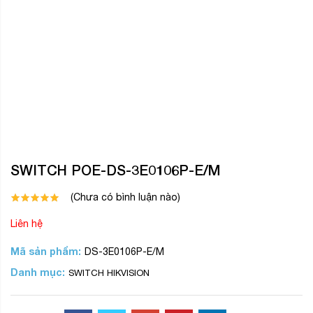
Liên hệ
Mã sản phẩm:
DS-3E0106P-E/M
Danh mục:
SWITCH HIKVISION
Chia sẻ:
DS-3E0106P-E/M
Switch mạng 4 cổng PoE , 2 cổng uplink 10/100Mbps
THÔNG TIN SẢN PHẨM
BÌNH LUẬN
ĐÁNH GIÁ
DS-3E0106P-E/M
Switch mạng 4 cổng PoE , 2 cổng uplink 10/100Mbps
•Tự tương thích chuẩn IEEE 802.3af/at