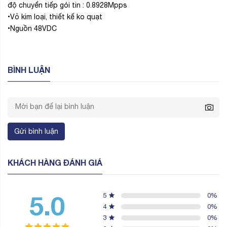
KHÁCH HÀNG ĐÁNH GIÁ
5.0
5
0
%
4
0
%
3
0
%
2
0
%
1
0
%
Đánh giá và nhận xét
CÔNG TY CỔ PHẦN ĐẦU TƯ VÀ PHÁT
TRIỂN CÔNG NGHỆ D2T