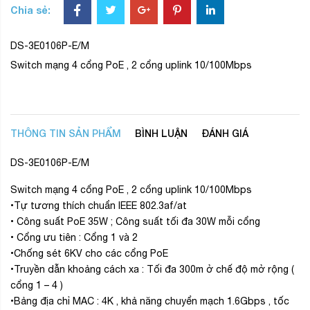
• Công suất PoE 35W ; Công suất tối đa 30W mỗi cổng
• Cổng ưu tiên : Cổng 1 và 2
•Chống sét 6KV cho các cổng PoE
•Truyền dẫn khoảng cách xa : Tối đa 300m ở chế độ mở rộng (
cổng 1 – 4 )
•Bảng địa chỉ MAC : 4K , khả năng chuyển mạch 1.6Gbps , tốc
độ chuyển tiếp gói tin : 0.8928Mpps
•Vỏ kim loại, thiết kế ko quạt
•Nguồn 48VDC
BÌNH LUẬN
Gửi bình luận