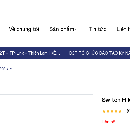
Về chúng tôi
Sản phẩm
Tin tức
Liên 
WORKSHOP D2T – TP-Link – Thiên Lam | KẾT NỐI ...
0505D-E
Switch Hi
(
Liên hệ