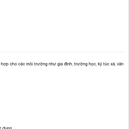
ợp cho các môi trường như gia đình, trường học, ký túc xá, văn
​
ử dụng.
​