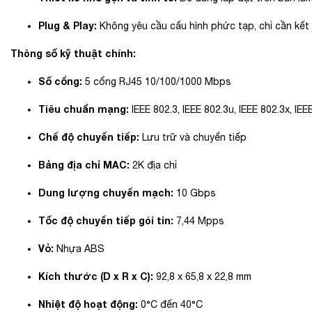
Plug & Play:
Không yêu cầu cấu hình phức tạp, chỉ cần kết 
Thông số kỹ thuật chính:
Số cổng:
5 cổng RJ45 10/100/1000 Mbps
Tiêu chuẩn mạng:
IEEE 802.3, IEEE 802.3u, IEEE 802.3x, IE
Chế độ chuyển tiếp:
Lưu trữ và chuyển tiếp
Bảng địa chỉ MAC:
2K địa chỉ
Dung lượng chuyển mạch:
10 Gbps
Tốc độ chuyển tiếp gói tin:
7,44 Mpps
Vỏ:
Nhựa ABS
Kích thước (D x R x C):
92,8 x 65,8 x 22,8 mm
Nhiệt độ hoạt động:
0°C đến 40°C