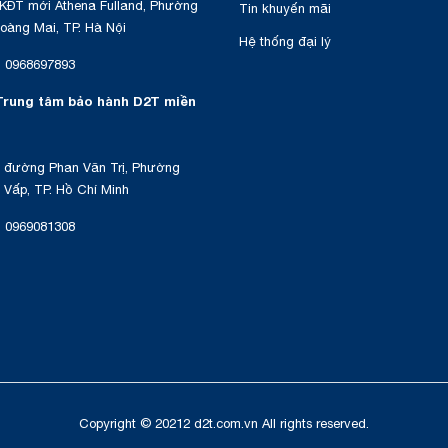
KĐT mới Athena Fulland, Phường
Tin khuyến mãi
oàng Mai, TP. Hà Nội
Hệ thống đại lý
:
0968697893
Trung tâm bảo hành D2T miền
 đường Phan Văn Trị, Phường
Vấp, TP. Hồ Chí Minh
:
0969081308
Copyright © 20212 d2t.com.vn All rights reserved.