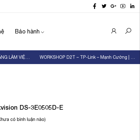
hệ
Bảo hành
D2T TỔ CHỨC ĐÀO TẠO KỸ NĂNG LÀM VIỆC NHÓM – XÂ ...
WORKSHOP D2T – TP-Link – Mạnh Cường | KẾT NỐI ...
kvision DS-3E0505D-E
Chưa có bình luận nào)