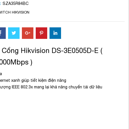
:
SZA35R84BC
WITCH HIKVISION
 Cổng Hikvision DS-3E0505D-E (
1000Mbps )
a
rnet xanh giúp tiết kiệm điện năng
lượng IEEE 802.3x mang lại khả năng chuyển tải dữ liệu