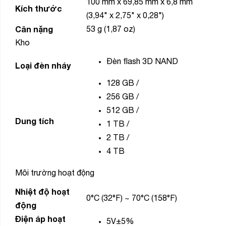
100 mm x 69,85 mm x 6,8 mm
Kích thước
(3,94" x 2,75" x 0,28")
Cân nặng
53 g (1,87 oz)
Kho
Đèn flash 3D NAND
Loại đèn nháy
128 GB
/
256 GB
/
512 GB
/
Dung tích
1 TB
/
2 TB
/
4 TB
Môi trường hoạt động
Nhiệt độ hoạt
0°C (32°F) ~ 70°C (158°F)
động
Điện áp hoạt
5V±5%