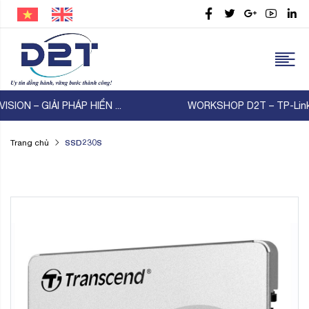
WORKSHOP D2T – TP-Link – Thiên Lam | KẾT NỐI ...
SSD230S
Trang chủ