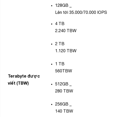
128GB
_
Lên tới 35.000/70.000 IOPS
4
TB
2.240 TBW
2
TB
1.120 TBW
1
TB
560TBW
Terabyte được
viết (TBW)
512GB
_
280 TBW
256GB
_
140 TBW