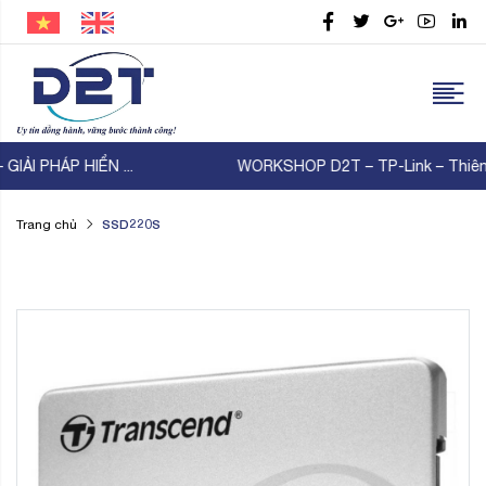
WORKSHOP D2T – TP-Link – Thiên Lam | KẾT NỐI ...
SSD220S
Trang chủ