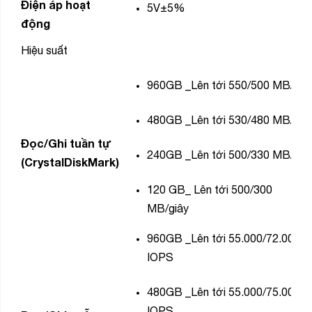
Điện áp hoạt
5V±5%
động
Hiệu suất
960GB
_Lên tới 550/500 MB/giâ
480GB
_Lên tới 530/480 MB/giâ
Đọc/Ghi tuần tự
240GB
_Lên tới 500/330 MB/giâ
(CrystalDiskMark)
120
GB_ Lên tới 500/300
MB/giây
960GB
_Lên tới 55.000/72.000
IOPS
480GB
_Lên tới 55.000/75.000
IOPS