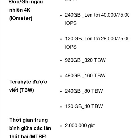
Đọc/Ghi ngẫu
nhiên 4K
240GB
_Lên tới 40.000/75.000
(IOmeter)
IOPS
120
GB_Lên tới 28.000/75.000
IOPS
960GB
_320 TBW
480GB
_160 TBW
Terabyte được
viết (TBW)
240GB
_80 TBW
120
GB_40 TBW
Thời gian trung
2.000.000 giờ
bình giữa các lần
thất bại (MTBF)