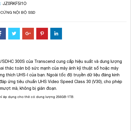
:
JZ0RKF5I1O
 CỨNG NỘI BỘ SSD
SDHC 300S của Transcend cung cấp hiệu suất và dung lượng
khai thác toàn bộ sức mạnh của máy ảnh kỹ thuật số hoặc máy
g thích UHS-I của bạn. Ngoài tốc độ truyền dữ liệu đáng kinh
đáp ứng tiêu chuẩn UHS Video Speed ​​Class 30 (V30), cho phép
 mượt mà, không bị gián đoạn.
hỉ áp dụng cho thẻ có dung lượng 256GB-1TB.