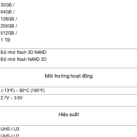
32GB
/
64GB
/
128GB
/
256GB
/
512GB
/
1 TB
Bộ nhớ flash 3D NAND
Bộ nhớ flash NAND 2D
Môi trường hoạt động
 (-13°F) ~ 85°C (185°F)
2.7V ~ 3.6V
Hiệu suất
UHS-I U3
UHS-I U1