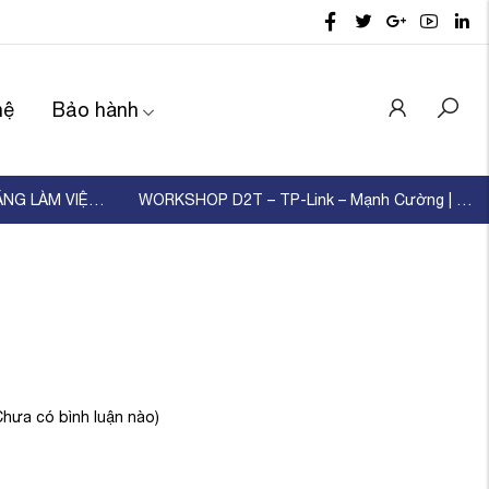
hệ
Bảo hành
D2T TỔ CHỨC ĐÀO TẠO KỸ NĂNG LÀM VIỆC NHÓM – XÂ ...
WORKSHOP D2T – TP-Link – Mạnh Cường | KẾT NỐI ...
Chưa có bình luận nào)