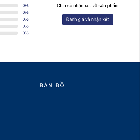
0
%
Chia sẻ nhận xét về sản phẩm
0
%
0
%
Đánh giá và nhận xét
0
%
0
%
BẢN ĐỒ