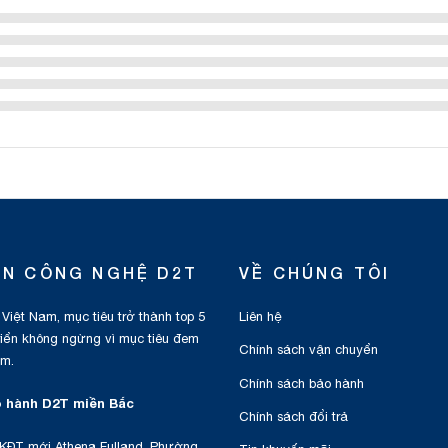
ỂN CÔNG NGHỆ D2T
VỀ CHÚNG TÔI
 Việt Nam, mục tiêu trở thành top 5
Liên hệ
triển không ngừng vì mục tiêu đem
Chính sách vận chuyển
am.
Chính sách bảo hành
 hành D2T miền Bắc
Chính sách đổi trả
KĐT mới Athena Fulland, Phường