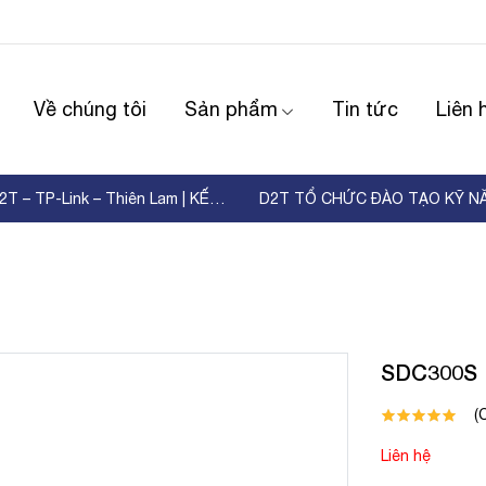
Về chúng tôi
Sản phẩm
Tin tức
Liên 
WORKSHOP D2T – TP-Link – Thiên Lam | KẾT NỐI ...
SDC300S
(
Liên hệ