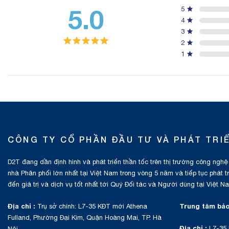
5.0
5
4
3
2
1
CÔNG TY CỔ PHẦN ĐẦU TƯ VÀ PHÁT TRI
D2T đang dần định hình và phát triển thần tốc trên thị trường công nghệ
nhà Phân phối lớn nhất tại Việt Nam trong vòng 5 năm và tiếp tục phát 
đến giá trị và dịch vụ tốt nhất tới Quý Đối tác và Người dùng tại Việt N
Địa chỉ :
Trung tâm bảo
Trụ sở chính: L7-35 KĐT mới Athena
Fulland, Phường Đại Kim, Quận Hoàng Mai, TP. Hà
Địa chỉ :
L7-35 
Nội