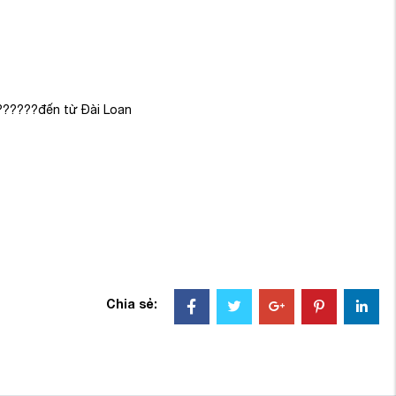
???????đến từ Đài Loan
Chia sẻ: