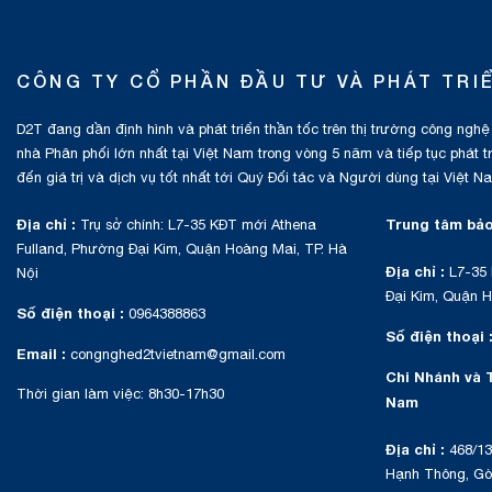
CÔNG TY CỔ PHẦN ĐẦU TƯ VÀ PHÁT TRI
D2T đang dần định hình và phát triển thần tốc trên thị trường công nghệ
nhà Phân phối lớn nhất tại Việt Nam trong vòng 5 năm và tiếp tục phát 
đến giá trị và dịch vụ tốt nhất tới Quý Đối tác và Người dùng tại Việt N
Địa chỉ :
Trung tâm bảo
Trụ sở chính: L7-35 KĐT mới Athena
Fulland, Phường Đại Kim, Quận Hoàng Mai, TP. Hà
Địa chỉ :
L7-35 
Nội
Đại Kim, Quận H
Số điện thoại :
0964388863
Số điện thoại 
Email :
congnghed2tvietnam@gmail.com
Chi Nhánh và 
Thời gian làm việc: 8h30-17h30
Nam
Địa chỉ :
468/13
Hạnh Thông, Gò 