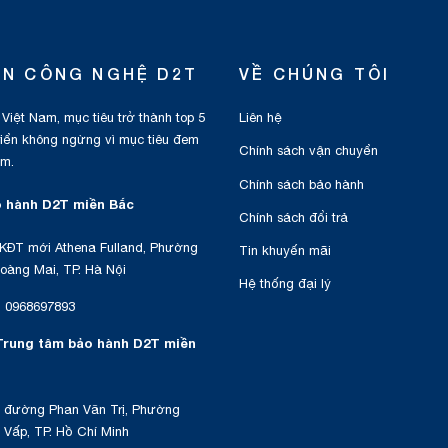
ỂN CÔNG NGHỆ D2T
VỀ CHÚNG TÔI
 Việt Nam, mục tiêu trở thành top 5
Liên hệ
triển không ngừng vì mục tiêu đem
Chính sách vận chuyển
am.
Chính sách bảo hành
 hành D2T miền Bắc
Chính sách đổi trả
KĐT mới Athena Fulland, Phường
Tin khuyến mãi
oàng Mai, TP. Hà Nội
Hệ thống đại lý
:
0968697893
Trung tâm bảo hành D2T miền
 đường Phan Văn Trị, Phường
Vấp, TP. Hồ Chí Minh