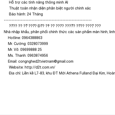
Hỗ trợ các tính năng thông minh AI
Thuật toán nhận diện phân biệt người chính xác
Bảo hành: 24 Tháng
---------------------------------------------------------
??̂?? ?? ??̂̉ ???̂̀? Đ?̂̀? ??̛ ??̀ ???́? ????̂̉? ??̂?? ????̣̂ ???
Nhà nhập khẩu, phân phối chính thức các sản phẩm màn hình, li
Hotline: 0964388863
Mr. Cường: 0328073999
Mr. Võ: 09699888 25
Ms. Thanh: 0963874956
Email: congnghed2tvietnam@gmail.com
Website:
http://d2t.com.vn/
Địa chỉ: Liền kề L7-83, khu ĐT Mới Athena Fulland Đại Kim, Hoàn