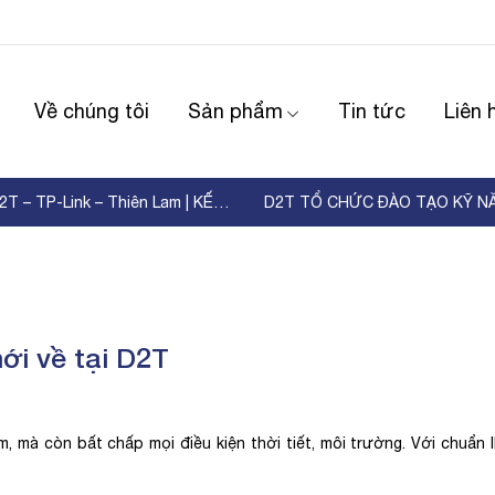
Về chúng tôi
Sản phẩm
Tin tức
Liên 
WORKSHOP D2T – TP-Link – Thiên Lam | KẾT NỐI ...
ới về tại D2T
m, mà còn bất chấp mọi điều kiện thời tiết, môi trường. Với chuẩn