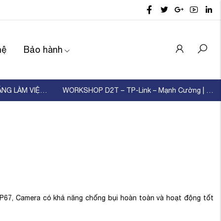
hệ
Bảo hành
D2T TỔ CHỨC ĐÀO TẠO KỸ NĂNG LÀM VIỆC NHÓM – XÂ ...
WORKSHOP D2T – TP-Link – Mạnh Cường | KẾT NỐI ...
 IP67, Camera có khả năng chống bụi hoàn toàn và hoạt động tốt