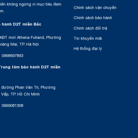
triển không ngừng vì mục tiêu đem
Chính sách vận chuyển
am.
Chính sách bảo hành
 hành D2T miền Bắc
Chính sách đổi trả
KĐT mới Athena Fulland, Phường
Tin khuyến mãi
oàng Mai, TP. Hà Nội
Hệ thống đại lý
:
0968697893
Trung tâm bảo hành D2T miền
 đường Phan Văn Trị, Phường
Vấp, TP. Hồ Chí Minh
:
0969081308