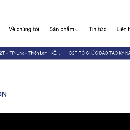
Về chúng tôi
Sản phẩm
Tin tức
Liên 
WORKSHOP D2T – TP-Link – Thiên Lam | KẾT NỐI ...
ON