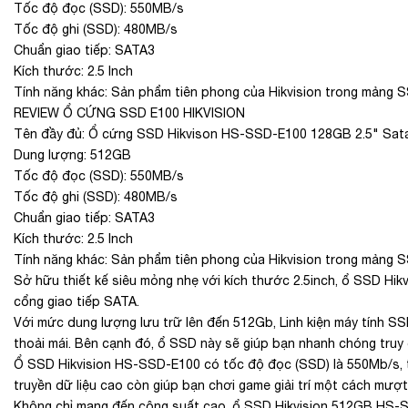
Tốc độ đọc (SSD): 550MB/s
Tốc độ ghi (SSD): 480MB/s
Chuẩn giao tiếp: SATA3
Kích thước: 2.5 Inch
Tính năng khác: Sản phẩm tiên phong của Hikvision trong mảng S
REVIEW Ổ CỨNG SSD E100 HIKVISION
Tên đầy đủ: Ổ cứng SSD Hikvison HS-SSD-E100 128GB 2.5" Sata 
Dung lượng: 512GB
Tốc độ đọc (SSD): 550MB/s
Tốc độ ghi (SSD): 480MB/s
Chuẩn giao tiếp: SATA3
Kích thước: 2.5 Inch
Tính năng khác: Sản phẩm tiên phong của Hikvision trong mảng S
Sở hữu thiết kế siêu mỏng nhẹ với kích thước 2.5inch, ổ SSD Hi
cổng giao tiếp SATA.
Với mức dung lượng lưu trữ lên đến 512Gb, Linh kiện máy tính SS
thoải mái. Bên cạnh đó, ổ SSD này sẽ giúp bạn nhanh chóng truy 
Ổ SSD Hikvision HS-SSD-E100 có tốc độ đọc (SSD) là 550Mb/s, tốc
truyền dữ liệu cao còn giúp bạn chơi game giải trí một cách mượ
Không chỉ mang đến công suất cao, ổ SSD Hikvision 512GB HS-SS