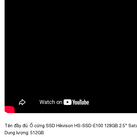
Tên đầy đủ: Ổ cứng SSD Hikvison HS-SSD-E100 128GB 2.5" Sata 
Dung lượng: 512GB