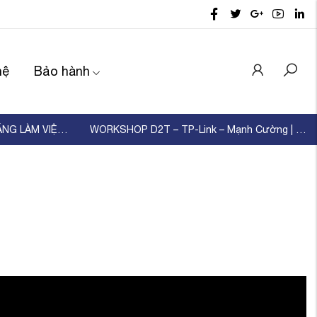
hệ
Bảo hành
D2T TỔ CHỨC ĐÀO TẠO KỸ NĂNG LÀM VIỆC NHÓM – XÂ ...
WORKSHOP D2T – TP-Link – Mạnh Cường | KẾT NỐI ...