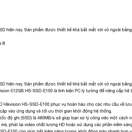
SD hiện nay. Sản phẩm được thiết kế khá bắt mắt với vỏ ngoài bằng
III
SD hiện nay. Sản phẩm được thiết kế khá bắt mắt với vỏ ngoài bằng
kvision 512GB HS-SSD-E100 là linh kiện PC lý tưởng để nâng cấp hệ
D Hikvision HS-SSD-E100 phục vụ hoàn hảo cho các nhu cầu về lưu tr
cập vào ứng dụng và tối ưu thời gian khởi động hệ thống.
 độ ghi (SSD) là 480MB/s sẽ giúp bạn xử lý công việc một cách nha
t mà, phát lại video chất lượng HD hoặc sử dụng các phần mềm sáng
D-E100 còn giúp tiết kiệm năng lượng, khởi động máy nhanh hơn v