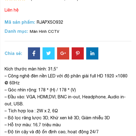
Liên hệ
Mã sản phẩm:
RJAPX5O932
Danh mục:
Màn Hình CCTV
Chia sẻ:
Kích thước màn hình: 31,5”
– Công nghệ đèn nền LED với độ phân giải full HD 1920 ×1080
@ 60Hz
– Góc nhìn rộng: 178 ° (H) / 178 ° (V)
– Đầu vào: VGA, HDMI,DVI, BNC in-out, Headphone, Audio in-
out, USB.
– Tích hợp loa : 2W x 2, 6Ω
– Bộ lọc răng lược 3D, Khử xen kẽ 3D, Giảm nhiễu 3D
– Hỗ trợ màu: 16,7 triệu màu
– Độ tin cậy và độ ổn định cao, hoạt động 24/7