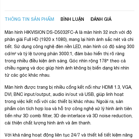
THÔNG TIN SẢN PHẨM
BÌNH LUẬN
ĐÁNH GIÁ
Màn hình HIKVISION DS-D5032FC-A là màn hình 32 inch với độ
phân giải Full HD (1920 x 1080), mang lại hình ảnh sắc nét và chi
tiết.
Sử dụng công nghệ đèn nền LED, màn hình có độ sáng 300
cd/m² và tỷ lệ tương phản 3000:1, đảm bảo hiển thị rõ ràng
trong nhiều điều kiện ánh sáng.
Góc nhìn rộng 178° theo cả
chiều ngang và dọc giúp hình ảnh không bị biến dạng khi nhìn
từ các góc khác nhau.
​
Màn hình được trang bị nhiều cổng kết nối như HDMI 1.3, VGA,
DVI, BNC input/output, audio in/out và USB, giúp linh hoạt
trong việc kết nối với các thiết bị khác nhau.
Ngoài ra, sản
phẩm còn tích hợp loa và hỗ trợ công nghệ xử lý hình ảnh tiên
tiến như 3D comb filter, 3D de-interlace và 3D noise reduction,
cải thiện chất lượng hình ảnh và âm thanh.
Với khả năng hoạt động liên tục 24/7 và thiết kế tiết kiệm năng