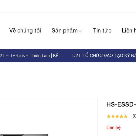
Về chúng tôi
Sản phẩm
Tin tức
Liên 
WORKSHOP D2T – TP-Link – Thiên Lam | KẾT NỐI ...
HS-ESSD-
(
Liên hệ