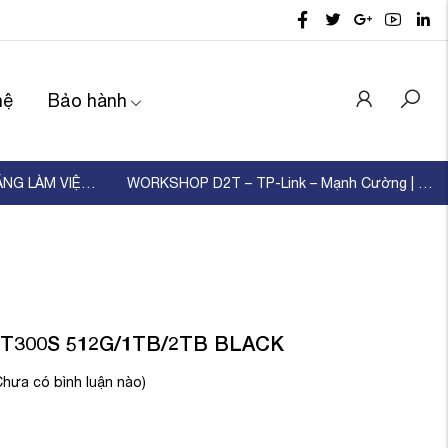
hệ
Bảo hành
D2T TỔ CHỨC ĐÀO TẠO KỸ NĂNG LÀM VIỆC NHÓM – XÂ ...
WORKSHOP D2T – TP-Link – Mạnh Cường | KẾT NỐI ...
T300S 512G/1TB/2TB BLACK
Chưa có bình luận nào)