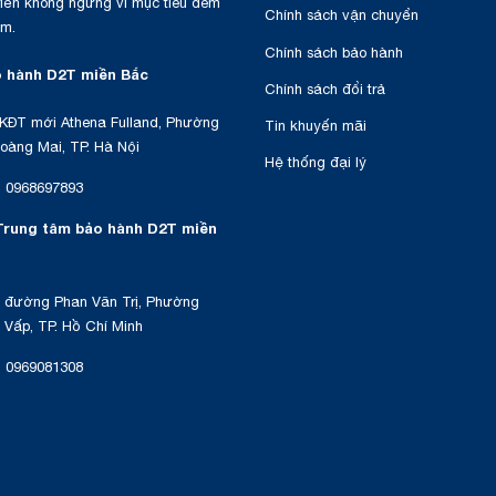
triển không ngừng vì mục tiêu đem
Chính sách vận chuyển
am.
Chính sách bảo hành
 hành D2T miền Bắc
Chính sách đổi trả
KĐT mới Athena Fulland, Phường
Tin khuyến mãi
oàng Mai, TP. Hà Nội
Hệ thống đại lý
:
0968697893
Trung tâm bảo hành D2T miền
 đường Phan Văn Trị, Phường
Vấp, TP. Hồ Chí Minh
:
0969081308