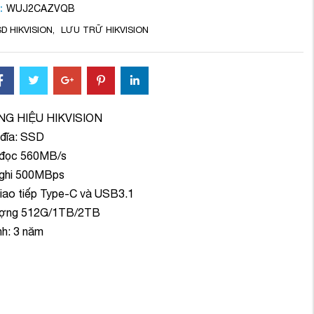
:
WUJ2CAZVQB
D HIKVISION
,
LƯU TRỮ HIKVISION
G HIỆU HIKVISION
 đĩa: SSD
 đọc 560MB/s
 ghi 500MBps
giao tiếp Type-C và USB3.1
ượng 512G/1TB/2TB
h: 3 năm