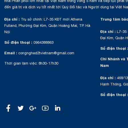
nhà Phân phối lớn nhất tại Việt Nam trong vòng 5 năm và tiếp tục phát 
đến giá trị và dịch vụ tốt nhất tới Quý Đối tác và Người dùng tại Việt N
Địa chỉ :
Trung tâm bảo
Trụ sở chính: L7-35 KĐT mới Athena
Fulland, Phường Đại Kim, Quận Hoàng Mai, TP. Hà
Địa chỉ :
L7-35 
Nội
Đại Kim, Quận H
Số điện thoại :
0964388863
Số điện thoại 
Email :
congnghed2tvietnam@gmail.com
Chi Nhánh và 
Thời gian làm việc: 8h30-17h30
Nam
Địa chỉ :
468/13
Hạnh Thông, Gò 
Số điện thoại 