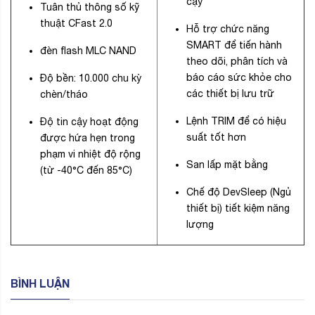
cậy
Tuân thủ thông số kỹ
thuật CFast 2.0
Hỗ trợ chức năng
SMART để tiến hành
đèn flash MLC NAND
theo dõi, phân tích và
báo cáo sức khỏe cho
Độ bền: 10.000 chu kỳ
các thiết bị lưu trữ
chèn/tháo
Lệnh TRIM để có hiệu
Độ tin cậy hoạt động
suất tốt hơn
được hứa hẹn trong
phạm vi nhiệt độ rộng
San lấp mặt bằng
(từ -40°C đến 85°C)
Chế độ DevSleep (Ngủ
thiết bị) tiết kiệm năng
lượng
BÌNH LUẬN