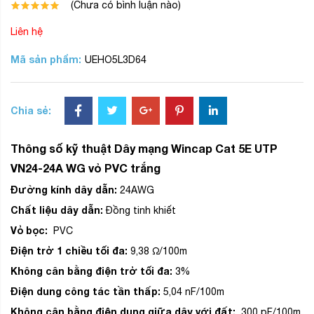
(Chưa có bình luận nào)
Liên hệ
Mã sản phẩm:
UEHO5L3D64
Chia sẻ:
Thông số kỹ thuật Dây mạng Wincap Cat 5E UTP
VN24-24A WG vỏ PVC trắng
Đường kính dây dẫn:
24AWG
Chất liệu dây dẫn:
Đồng tinh khiết
Vỏ bọc:
PVC
Điện trở 1 chiều tối đa:
9,38 Ω/100m
Không cân bằng điện trở tối đa:
3%
Điện dung công tác tần thấp:
5,04 nF/100m
Không cân bằng điện dung giữa dây với đất:
300 pF/100m