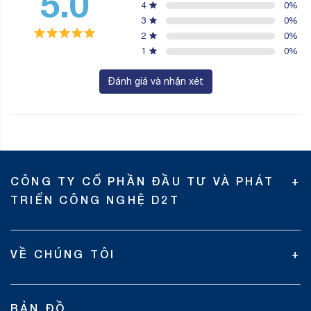
5.0
4
0
%
3
0
%
2
0
%
1
0
%
Đánh giá và nhận xét
CÔNG TY CỔ PHẦN ĐẦU TƯ VÀ PHÁT
TRIỂN CÔNG NGHỆ D2T
VỀ CHÚNG TÔI
BẢN ĐỒ