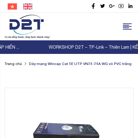
WORKSHOP D2T – TP-Link – Thiên Lam | KẾT NỐI ...
Dây mạng Wincap Cat 5E UTP VN24-24A WG vỏ PVC trắng
Trang chủ