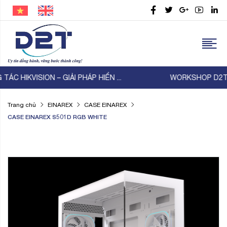
WORKSHOP D2T – TP-Link – Thiên Lam | KẾT NỐI ...
Trang chủ
EINAREX
CASE EINAREX
CASE EINAREX S501D RGB WHITE