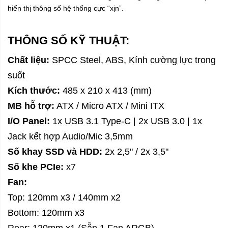
hiển thị thông số hệ thống cực “xịn”.
THÔNG SỐ KỸ THUẬT:
Chất liệu:
SPCC Steel, ABS, Kính cường lực trong
suốt
Kích thước:
485 x 210 x 413 (mm)
MB hỗ trợ:
ATX / Micro ATX / Mini ITX
I/O Panel:
1x USB 3.1 Type-C | 2x USB 3.0 | 1x
Jack kết hợp Audio/Mic 3,5mm
Số khay SSD và HDD:
2x 2,5" / 2x 3,5"
Số khe PCIe:
x7
Fan:
Top: 120mm x3 / 140mm x2
Bottom: 120mm x3
Rear: 120mm x1 (Sẵn 1 Fan ARGB)