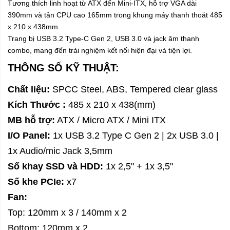
Tương thích linh hoạt từ ATX đến Mini-ITX, hỗ trợ VGA dài
390mm và tản CPU cao 165mm trong khung máy thanh thoát 485
x 210 x 438mm.
Trang bị USB 3.2 Type-C Gen 2, USB 3.0 và jack âm thanh
combo, mang đến trải nghiệm kết nối hiện đại và tiện lợi.
THÔNG SỐ KỸ THUẬT:
Chất liệu:
SPCC Steel, ABS, Tempered clear glass
Kích Thước :
485 x 210 x 438(mm)
MB hỗ trợ:
ATX / Micro ATX / Mini ITX
I/O Panel:
1x USB 3.2 Type C Gen 2 | 2x USB 3.0 |
1x Audio/mic Jack 3,5mm
Số khay SSD và HDD:
1x 2,5" + 1x 3,5"
Số khe PCIe:
x7
Fan:
Top: 120mm x 3 / 140mm x 2
Bottom: 120mm x 2