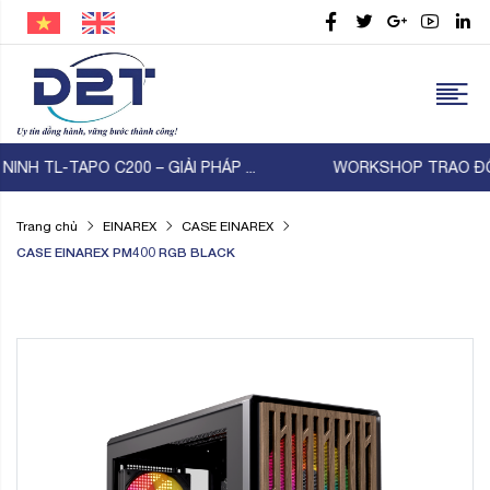
WORKSHOP TRAO ĐỔI KỸ THUẬT D2T × G20+ × HOPETREK
Trang chủ
EINAREX
CASE EINAREX
CASE EINAREX PM400 RGB BLACK