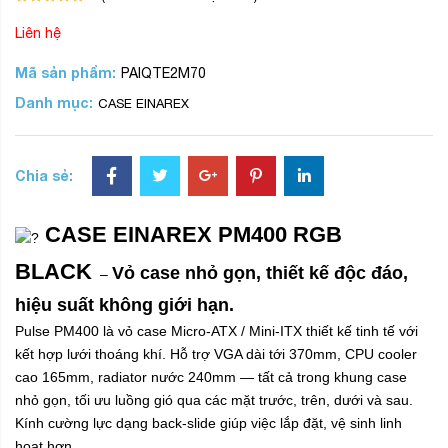
Liên hệ
Mã sản phẩm:
PAIQTE2M70
Danh mục:
CASE EINAREX
Chia sẻ:
CASE EINAREX PM400 RGB
BLACK
Vỏ case nhỏ gọn, thiết kế độc đáo,
–
hiệu suất không giới hạn.
Pulse PM400 là vỏ case Micro-ATX / Mini-ITX thiết kế tinh tế với
kết hợp lưới thoáng khí. Hỗ trợ VGA dài tới 370mm, CPU cooler
cao 165mm, radiator nước 240mm — tất cả trong khung case
nhỏ gọn, tối ưu luồng gió qua các mặt trước, trên, dưới và sau.
Kính cường lực dạng back-slide giúp việc lắp đặt, vệ sinh linh
hoạt hơn