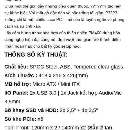
Giữa một thế giới đầy những điều quen thuộc, ??????? tạo nên
sự khác biệt. Với mặt gỗ độc đáo và sắc trắng tối giản, ?????
không chỉ là một chiếc case PC – mà còn là tuyên ngôn về phong
cách và sự tinh xảo.
Lấy cảm hứng từ sự hòa hợp của thiên nhiên PM400 dung hòa
công nghệ hiện đại cùng nét đẹp vượt thời gian, trở thành điểm
nhấn hoàn hảo cho bất kỳ góc setup nào.
THÔNG SỐ KỸ THUẬT:
Chất liệu:
SPCC Steel, ABS, Tempered clear glass
Kích Thước :
418 x 216 x 426(mm)
MB hỗ trợ:
Micro ATX / Mini ITX
I/O Panel:
2x USB 3.0 | 1x Jack kết hợp Audio/Mic
3,5mm
Số khay SSD và HDD:
2x 2,5" + 1x 3,5"
Số khe PCIe:
x5
Fan: Front: 120mm x 2 / 140mm x2
(Sẵn 2 fan