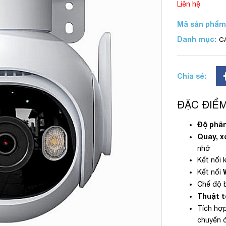
Liên hệ
Mã sản phẩm
Danh mục:
C
Chia sẻ:
ĐẶC ĐIỂM
Độ phân
Quay, x
nhớ
Kết nối 
Kết nối
Chế độ 
Thuật t
Tích hợ
chuyển 