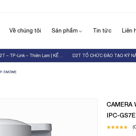
Về chúng tôi
Sản phẩm
Tin tức
Liên 
WORKSHOP D2T – TP-Link – Thiên Lam | KẾT NỐI ...
EP-5M0WE
CAMERA 
IPC-GS7
(