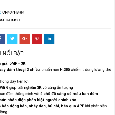
:
ON43PH8RIK
AMERA IMOU
 NỔI BẬT:
 giải 5MP - 3K
oay đàm thoại 2 chiều
H.265
, chuẩn nén
chiếm ít dung lượng thẻ
không dây tiện lợi
Wifi 6
3K
giúp trãi nghiệm
vô cùng ấn tượng
4 chế độ sáng có màu ban đêm
ban đêm thông minh với
oán nhận diện phân biệt người chính xác
báo động kép, nháy đèn, hú còi, báo qua APP
p
khi phát hiện
động