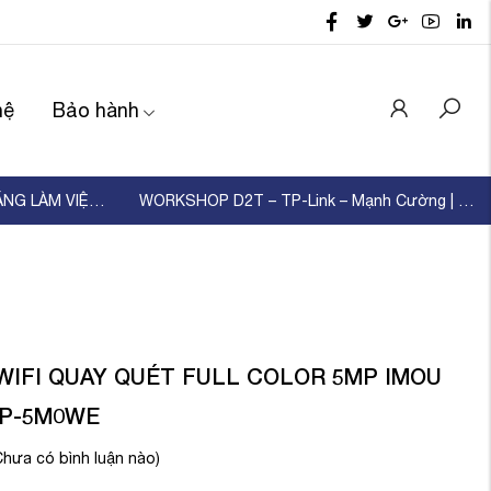
hệ
Bảo hành
D2T TỔ CHỨC ĐÀO TẠO KỸ NĂNG LÀM VIỆC NHÓM – XÂ ...
WORKSHOP D2T – TP-Link – Mạnh Cường | KẾT NỐI ...
WIFI QUAY QUÉT FULL COLOR 5MP IMOU
EP-5M0WE
Chưa có bình luận nào)