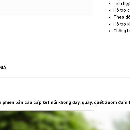
Tích hợp
Hỗ trợ c
Theo dõ
Hỗ trợ 
Chống bụ
GIÁ
phiên bản cao cấp kết nối không dây, quay, quết zoom đàm 