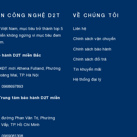
ỂN CÔNG NGHỆ D2T
VỀ CHÚNG TÔI
 Việt Nam, mục tiêu trở thành top 5
Liên hệ
triển không ngừng vì mục tiêu đem
Chính sách vận chuyển
am.
Chính sách bảo hành
 hành D2T miền Bắc
Chính sách đổi trả
KĐT mới Athena Fulland, Phường
Tin khuyến mãi
oàng Mai, TP. Hà Nội
Hệ thống đại lý
:
0968697893
Trung tâm bảo hành D2T miền
 đường Phan Văn Trị, Phường
Vấp, TP. Hồ Chí Minh
:
0969081308