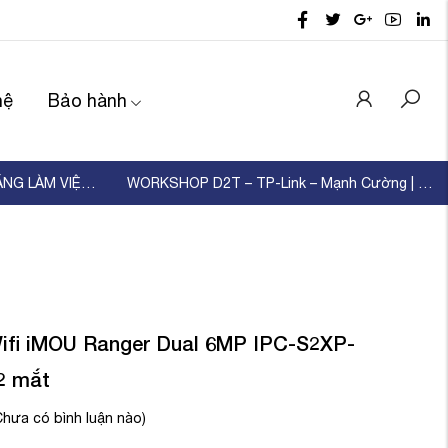
hệ
Bảo hành
D2T TỔ CHỨC ĐÀO TẠO KỸ NĂNG LÀM VIỆC NHÓM – XÂ ...
WORKSHOP D2T – TP-Link – Mạnh Cường | KẾT NỐI ...
fi iMOU Ranger Dual 6MP IPC-S2XP-
2 mắt
Chưa có bình luận nào)