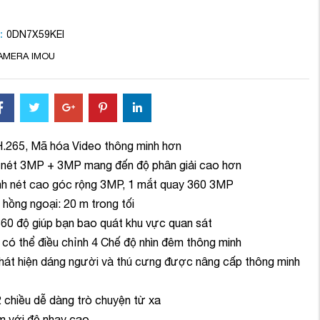
:
0DN7X59KEI
AMERA IMOU
H.265, Mã hóa Video thông minh hơn
ộ nét 3MP + 3MP mang đến độ phân giải cao hơn
ịnh nét cao góc rộng 3MP, 1 mắt quay 360 3MP
 hồng ngoại: 20 m trong tối
60 độ giúp bạn bao quát khu vực quan sát
có thể điều chỉnh 4 Chế độ nhìn đêm thông minh
Phát hiện dáng người và thú cưng được nâng cấp thông minh
 chiều dễ dàng trò chuyện từ xa
m với độ nhạy cao