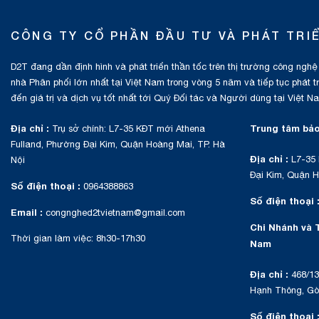
CÔNG TY CỔ PHẦN ĐẦU TƯ VÀ PHÁT TRI
D2T đang dần định hình và phát triển thần tốc trên thị trường công nghệ
nhà Phân phối lớn nhất tại Việt Nam trong vòng 5 năm và tiếp tục phát 
đến giá trị và dịch vụ tốt nhất tới Quý Đối tác và Người dùng tại Việt N
Địa chỉ :
Trung tâm bảo
Trụ sở chính: L7-35 KĐT mới Athena
Fulland, Phường Đại Kim, Quận Hoàng Mai, TP. Hà
Địa chỉ :
L7-35 
Nội
Đại Kim, Quận H
Số điện thoại :
0964388863
Số điện thoại 
Email :
congnghed2tvietnam@gmail.com
Chi Nhánh và 
Thời gian làm việc: 8h30-17h30
Nam
Địa chỉ :
468/13
Hạnh Thông, Gò 
Số điện thoại 