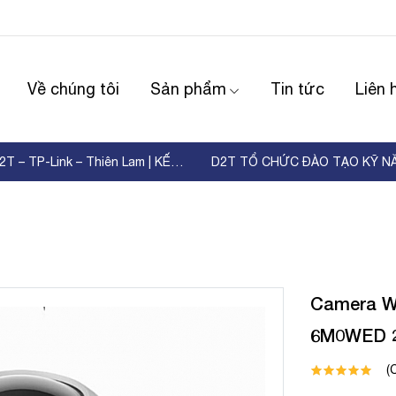
Về chúng tôi
Sản phẩm
Tin tức
Liên 
WORKSHOP D2T – TP-Link – Thiên Lam | KẾT NỐI ...
Camera Wi
6M0WED 
(