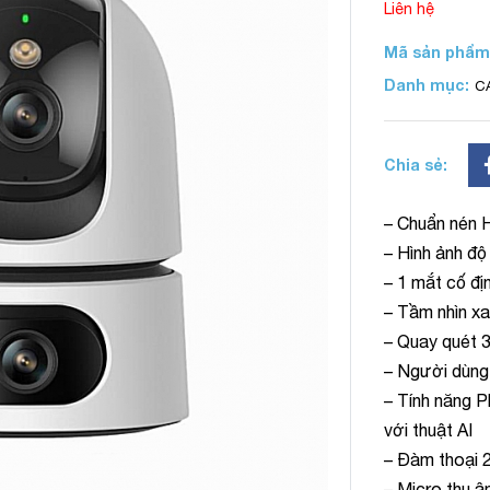
Liên hệ
Mã sản phẩm
Danh mục:
C
Chia sẻ:
– Chuẩn nén 
– Hình ảnh đ
– 1 mắt cố đ
– Tầm nhìn xa
– Quay quét 3
– Người dùng 
– Tính năng 
với thuật AI
– Đàm thoại 2
– Micro thu â