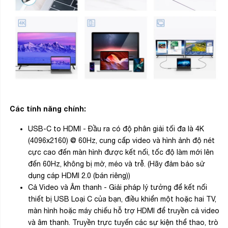
Các tính năng chính:
USB-C to HDMI - Đầu ra có độ phân giải tối đa là 4K
(4096x2160) @ 60Hz, cung cấp video và hình ảnh độ nét
cực cao đến màn hình được kết nối, tốc độ làm mới lên
đến 60Hz, không bị mờ, méo và trễ. (Hãy đảm bảo sử
dụng cáp HDMI 2.0 (bán riêng))
Cả Video và Âm thanh - Giải pháp lý tưởng để kết nối
thiết bị USB Loại C của bạn, điều khiển một hoặc hai TV,
màn hình hoặc máy chiếu hỗ trợ HDMI để truyền cả video
và âm thanh. Truyền trực tuyến các sự kiện thể thao, trò