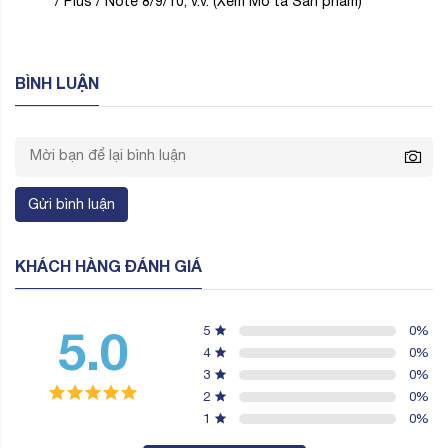
/ Plus / Note 8/9/10, v.v. (Xem Mô tả Sản phẩm)
BÌNH LUẬN
Gửi bình luận
KHÁCH HÀNG ĐÁNH GIÁ
5.0
5
0
%
4
0
%
3
0
%
2
0
%
1
0
%