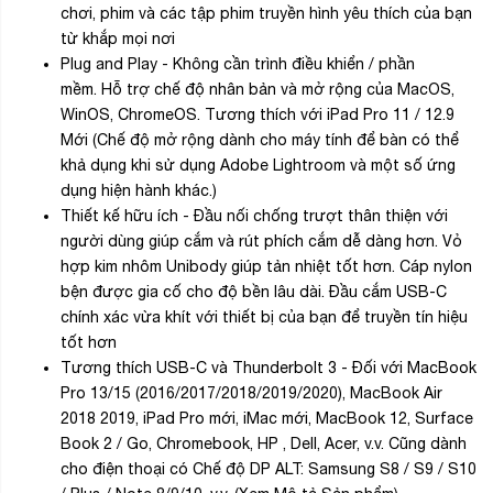
chơi, phim và các tập phim truyền hình yêu thích của bạn
từ khắp mọi nơi
Plug and Play - Không cần trình điều khiển / phần
mềm. Hỗ trợ chế độ nhân bản và mở rộng của MacOS,
WinOS, ChromeOS. Tương thích với iPad Pro 11 / 12.9
Mới (Chế độ mở rộng dành cho máy tính để bàn có thể
khả dụng khi sử dụng Adobe Lightroom và một số ứng
dụng hiện hành khác.)
Thiết kế hữu ích - Đầu nối chống trượt thân thiện với
người dùng giúp cắm và rút phích cắm dễ dàng hơn. Vỏ
hợp kim nhôm Unibody giúp tản nhiệt tốt hơn. Cáp nylon
bện được gia cố cho độ bền lâu dài. Đầu cắm USB-C
chính xác vừa khít với thiết bị của bạn để truyền tín hiệu
tốt hơn
Tương thích USB-C và Thunderbolt 3 - Đối với MacBook
Pro 13/15 (2016/2017/2018/2019/2020), MacBook Air
2018 2019, iPad Pro mới, iMac mới, MacBook 12, Surface
Book 2 / Go, Chromebook, HP , Dell, Acer, v.v. Cũng dành
cho điện thoại có Chế độ DP ALT: Samsung S8 / S9 / S10