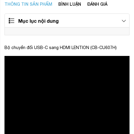
THÔNG TIN SẢN PHẨM
BÌNH LUẬN
ĐÁNH GIÁ
Mục lục nội dung
Bộ chuyển đổi USB-C sang HDMI LENTION (CB-CU607H)