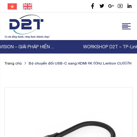
WORKSHOP D2T – TP-Link – Thiên Lam | KẾT NỐI ...
Bộ chuyển đổi USB-C sang HDMI 4K 60Hz Lention CU607H
Trang chủ