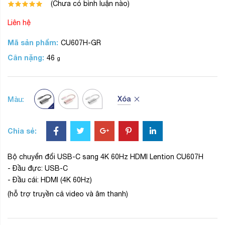
(Chưa có bình luận nào)
Liên hệ
Mã sản phẩm:
CU607H-GR
Cân nặng:
46
g
Xóa
Màu:
Chia sẻ:
Bộ chuyển đổi USB-C sang 4K 60Hz HDMI Lention CU607H
- Đầu đực: USB-C
- Đầu cái: HDMI (4K 60Hz)
(hỗ trợ truyền cả video và âm thanh)