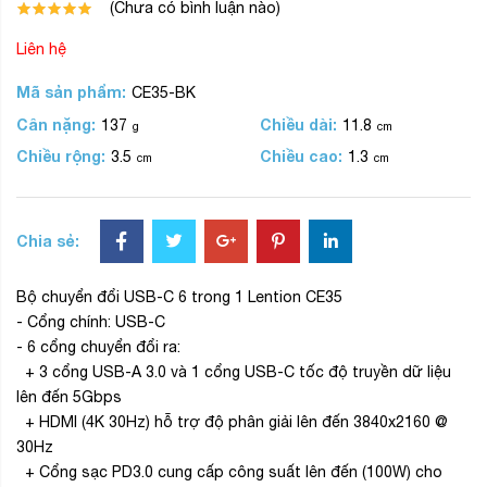
(Chưa có bình luận nào)
Liên hệ
Mã sản phẩm:
CE35-BK
Cân nặng:
Chiều dài:
137
11.8
g
cm
Chiều rộng:
Chiều cao:
3.5
1.3
cm
cm
Chia sẻ:
Bộ chuyển đổi USB-C 6 trong 1 Lention CE35
- Cổng chính: USB-C
- 6 cổng chuyển đổi ra:
+ 3 cổng USB-A 3.0 và 1 cổng USB-C tốc độ truyền dữ liệu
lên đến 5Gbps
+ HDMI (4K 30Hz) hỗ trợ độ phân giải lên đến 3840x2160 @
30Hz
+ Cổng sạc PD3.0 cung cấp công suất lên đến (100W) cho