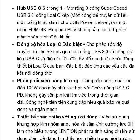
Hub USB C 6 trong 1
- Mở rộng 3 cổng SuperSpeed ​​
USB 3.0, cổng Loại C kép (Một cổng để truyền dữ liệu,
một cổng khác dành cho USB Power Delivery) và một
cổng HDMI 4K. Plug and Play, không cần cài đặt phần
mềm hoặc trình điều khiển
Đồng bộ hóa Loại C Đặc biệt
- Cho phép tốc độ
truyền dữ liệu 5Gbps qua các cổng USB 3.0 và cổng dữ
liệu USB C và điện áp lên đến 5V để sạc hoặc khởi động
thiết bị Loại C của bạn, đặc biệt đáp ứng các yêu cầu đa
kết nối đồng thời
Phân phối siêu năng lượng
- Cung cấp công suất lên
đến 100W cho máy chủ của bạn với Chức năng USB C
PD, không gây tốn pin khi làm việc trong thời gian
dài. Công nghệ tiên tiến cung cấp hiệu quả bảo vệ quá
dòng và ngắn mạch
Thiết kế thân thiện với người dùng
- Việc sử dụng
khung hợp kim nhôm anot hóa và tấm kính cường lực 9H
làm cho biểu tượng LENTION phát ra ánh sáng dịu khi sử
dụng điện, dễ dàng tìm thấy hơn nhiều trong môi trường